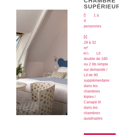
CHAMBRE
SUPÉRIEURE
1 à
4
personnes
28 à 32
m²
Lit
double de 180
ou 2 lits simple
sur demande /
Lit de 90
supplémentaire
dans les
chambres
triples /
Canapé lit
dans les
chambres
quadruples