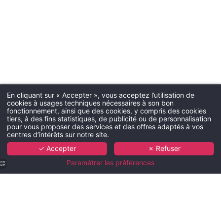
En cliquant sur « Accepter », vous acceptez l’utilisation de
cookies à usages techniques nécessaires à son bon
fonctionnement, ainsi que des cookies, y compris des cookies
tiers, à des fins statistiques, de publicité ou de personnalisation
pour vous proposer des services et des offres adaptés à vos
centres d’intérêts sur notre site.
✓ Accepter
✗ Refuser
Paramétrer les préférences
La Ramade
La Ramade
La Ramade
La Ramade
La Ramade
| Chambre
| Chambre
| Chambre
| Chambre
| Chambre