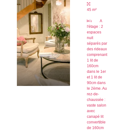
45 m²
A
l'étage : 2
espaces
nuit
séparés par
des rideaux
comprenant
1 lit de
160cm
dans le 1er
et 1 lit de
90cm dans
le 2ème. Au
rez-de-
chaussée :
vaste salon
avec
canapé lit
convertible
de 160cm