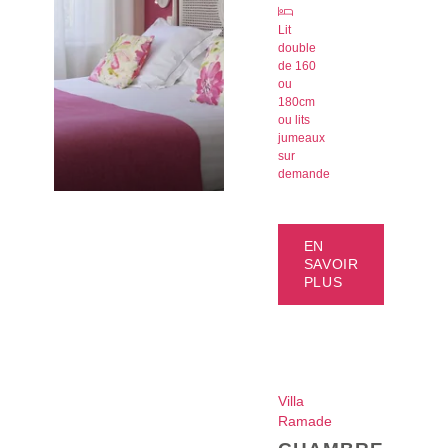
CONTACTS
Lit
double
GALERIE PHOTOS
de 160
ou
180cm
La Ramade
ou lits
2 rue de la Côte
jumeaux
Marcey Les Grèves
sur
50300 Avranches
VALIDER
demande
+33 2 33 58 27 40
hotel@laramade.fr
*
Champs obligatoires
EN
Les informations recueillies sur ce formulaire, vous concernant font l'objet d'un traitement
SAVOIR
destiné exclusivement au traitement de votre demande. la durée de conservation des données
PLUS
est de 3ans. Vous bénéficiez d'un droit d'accès, de rectification, de portabilité, d'effacement
de celles-ci ou une limitation du traitement. Vous pouvez vous opposer au traitement des
données vous concernant et disposez du droit de retirer votre consentement à tout moment
en nous contactant directement. Vous avez la possibilité d'introduire une réclamation auprès
d'une autorité de contrôle si vous estimez que ce traitement de données à caractère personnel
ne répond pas aux exigences légales en vigueur.
Villa
Ramade