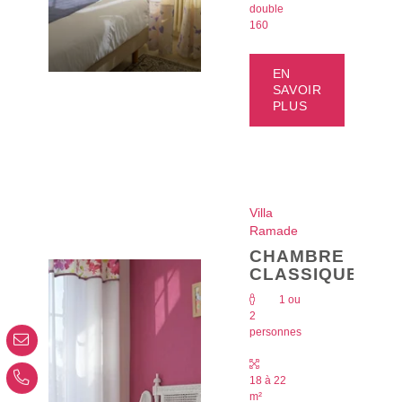
double
160
*
Nom
:
EN
SAVOIR
PLUS
*
Prénom
:
LES CHAMBRES
VOTRE SÉJOUR
*
Téléphone
:
EN COUPLE
EN FAMILLE
Villa
PROFESSIONNEL
Ramade
*
Email
:
CHAMBRE
SERVICES
CLASSIQUE
RESTAURATION
1 ou
SÉMINAIRES
*
Message
:
2
OFFRES & CADEAUX
personnes
hotel@laramade.fr
NORMANDIE
TOURISME
+33 2 33 58 27 40
18 à 22
ACTUALITÉS
m²